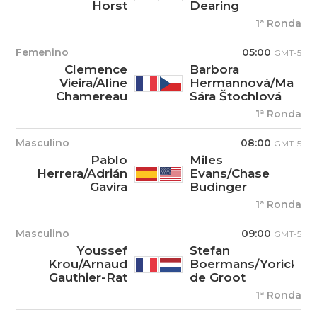
Horst
Dearing
1ª Ronda
Femenino
05:00
GMT-5
Clemence
Barbora
Vieira/Aline
Hermannová/Marie-
Chamereau
Sára Štochlová
1ª Ronda
Masculino
08:00
GMT-5
Pablo
Miles
Herrera/Adrián
Evans/Chase
Gavira
Budinger
1ª Ronda
Masculino
09:00
GMT-5
Youssef
Stefan
Krou/Arnaud
Boermans/Yorick
Gauthier-Rat
de Groot
1ª Ronda