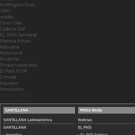
Huffington Post
UNO
wradio
Cinco Días
Cadena Dial
EL PAÍS Semanal
Planeta futuro
Kebuena
Richmond
Moderna
Podium podcasts
El PaÍs ICON
S moda
loqueleo
Meristation
Webs de PRISA
Cerrar ventana