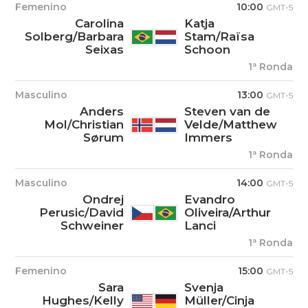
Femenino
10:00
GMT-5
Carolina
Katja
Solberg/Barbara
Stam/Raïsa
Seixas
Schoon
1ª Ronda
Masculino
13:00
GMT-5
Anders
Steven van de
Mol/Christian
Velde/Matthew
Sørum
Immers
1ª Ronda
Masculino
14:00
GMT-5
Ondrej
Evandro
Perusic/David
Oliveira/Arthur
Schweiner
Lanci
1ª Ronda
Femenino
15:00
GMT-5
Sara
Svenja
Hughes/Kelly
Müller/Cinja