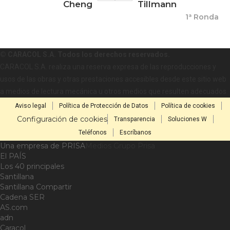
Cheng
Tillmann
1ª Ronda
© CARACOL S.A. Todos los derechos reservados.
CARACOL S.A. realiza una reserva expresa de las reproducciones y
usos de las obras y otras prestaciones accesibles desde este sitio web
a medios de lectura mecánica u otros medios que resulten adecuados.
Aviso legal
Política de Protección de Datos
Política de cookies
Configuración de cookies
Transparencia
Soluciones W
Teléfonos
Escríbanos
Una empresa de PRISA
Medios Grupo Prisa
El PAÍS
Los 40 principales
Santillana
Santillana Compartir
Cadena SER
AS.com
adn
Caracol