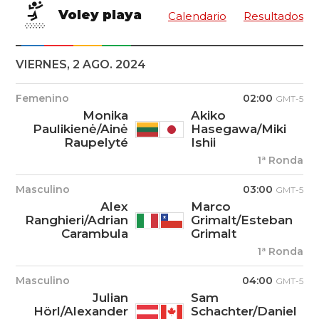
Voley playa
Calendario
Resultados
VIERNES, 2 AGO. 2024
Femenino
02:00
GMT-5
Monika
Akiko
Paulikienė/Ainė
Hasegawa/Miki
Raupelyté
Ishii
1ª Ronda
Masculino
03:00
GMT-5
Alex
Marco
Ranghieri/Adrian
Grimalt/Esteban
Carambula
Grimalt
1ª Ronda
Masculino
04:00
GMT-5
Julian
Sam
Hörl/Alexander
Schachter/Daniel