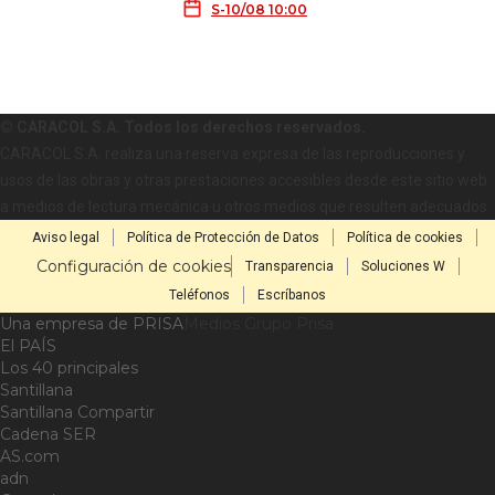
S-10/08 10:00
© CARACOL S.A. Todos los derechos reservados.
CARACOL S.A. realiza una reserva expresa de las reproducciones y
usos de las obras y otras prestaciones accesibles desde este sitio web
a medios de lectura mecánica u otros medios que resulten adecuados.
Aviso legal
Política de Protección de Datos
Política de cookies
Configuración de cookies
Transparencia
Soluciones W
Teléfonos
Escríbanos
Una empresa de PRISA
Medios Grupo Prisa
El PAÍS
Los 40 principales
Santillana
Santillana Compartir
Cadena SER
AS.com
adn