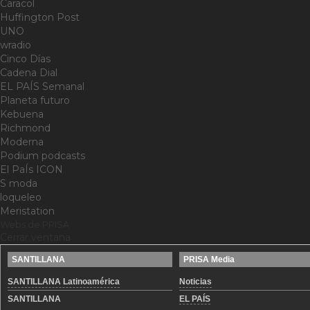
Caracol
Huffington Post
UNO
wradio
Cinco Días
Cadena Dial
EL PAÍS Semanal
Planeta futuro
Kebuena
Richmond
Moderna
Podium podcasts
El PaÍs ICON
S moda
loqueleo
Meristation
Webs de PRISA
Cerrar ventana