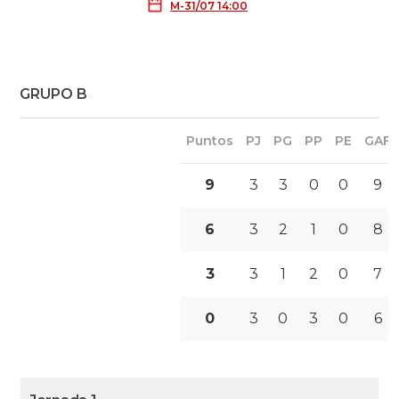
M-31/07 14:00
GRUPO B
Puntos
PJ
PG
PP
PE
GAF
9
3
3
0
0
9
6
3
2
1
0
8
3
3
1
2
0
7
0
3
0
3
0
6