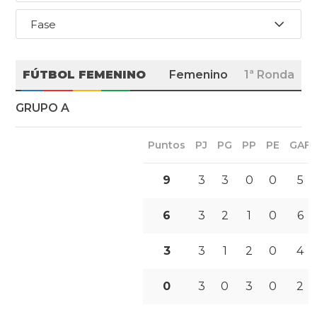
Fase
FÚTBOL FEMENINO
Femenino
1ª Ronda
GRUPO A
Puntos
PJ
PG
PP
PE
GAF
9
3
3
0
0
5
6
3
2
1
0
6
3
3
1
2
0
4
0
3
0
3
0
2