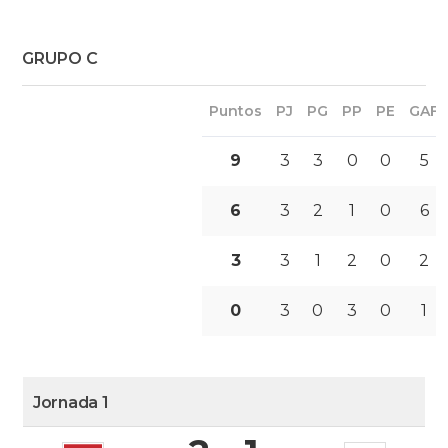
GRUPO C
Puntos
PJ
PG
PP
PE
GAF
9
3
3
0
0
5
6
3
2
1
0
6
3
3
1
2
0
2
0
3
0
3
0
1
Jornada 1