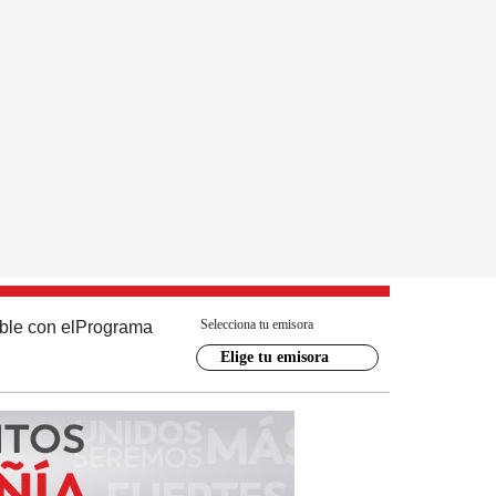
Selecciona tu emisora
ble con el
Programa
Elige tu emisora