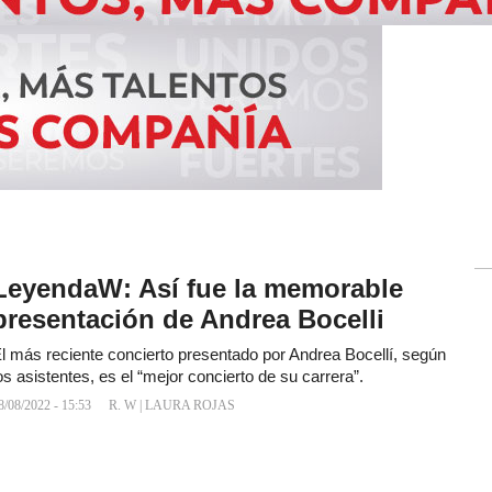
LeyendaW: Así fue la memorable
presentación de Andrea Bocelli
l más reciente concierto presentado por Andrea Bocellí, según
os asistentes, es el “mejor concierto de su carrera”.
8/08/2022 - 15:53
R. W
|
LAURA ROJAS