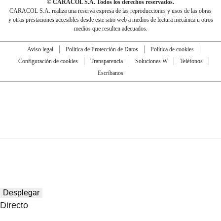
© CARACOL S.A. Todos los derechos reservados.
CARACOL S.A. realiza una reserva expresa de las reproducciones y usos de las obras
y otras prestaciones accesibles desde este sitio web a medios de lectura mecánica u otros
medios que resulten adecuados.
Aviso legal
Política de Protección de Datos
Política de cookies
Configuración de cookies
Transparencia
Soluciones W
Teléfonos
Escríbanos
Desplegar
Directo