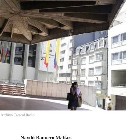
/
Archivo Caracol Radio
Naydú Baquero Mattar