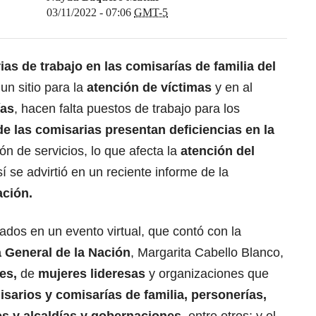
03/11/2022 - 07:06
GMT-5
ias de trabajo en las comisarías de familia del
un sitio para la
atención de víctimas
y en al
ías
, hacen falta puestos de trabajo para los
de las comisarias presentan deficiencias en la
ón de servicios, lo que afecta la
atención del
sí se advirtió en un reciente informe de la
ación.
zados en un evento virtual, que contó con la
 General de la Nación
, Margarita Cabello Blanco,
es,
de
mujeres lideresas
y organizaciones que
sarios y comisarías de familia, personerías,
s y alcaldías y gobernaciones
, entre otros; y el