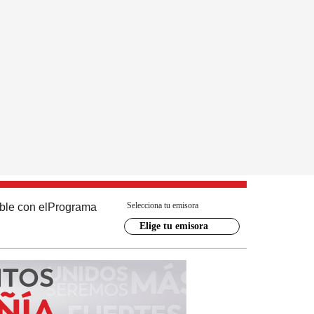
Selecciona tu emisora
ble con el
Programa
Elige tu emisora