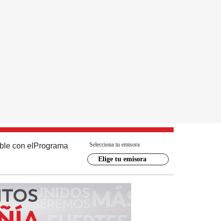
Selecciona tu emisora
ble con el
Programa
Elige tu emisora