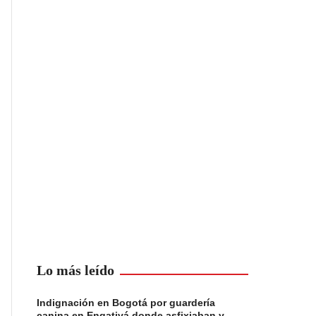
Lo más leído
Indignación en Bogotá por guardería
canina en Engativá donde asfixiaban y