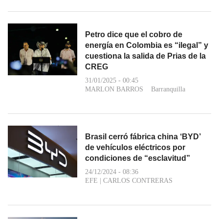
Petro dice que el cobro de
energía en Colombia es “ilegal” y
cuestiona la salida de Prias de la
CREG
31/01/2025 - 00:45
MARLON BARROS
Barranquilla
Brasil cerró fábrica china ‘BYD’
de vehículos eléctricos por
condiciones de “esclavitud”
24/12/2024 - 08:36
EFE
|
CARLOS CONTRERAS