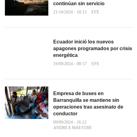
continúan sin servicio
21/10/2024 - 18:13
EFE
Ecuador inició los nuevos
apagones programados por crisis
energética
19/09/2024 - 08:57
EFE
Empresa de buses en
Barranquilla se mantiene sin
operaciones tras asesinato de
conductor
09/09/2024 - 16:22
ANDREA MAESTRE