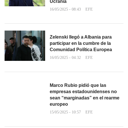
Ucrania
16/05/2025 - 08:43
EFE
Zelenski llegó a Albania para
participar en la cumbre de la
Comunidad Política Europea
16/05/2025 - 04:32
EFE
Marco Rubio pidió que las
empresas estadounidenses no
sean “marginadas” en el rearme
europeo
15/05/2025 - 10:57
EFE