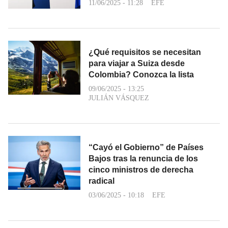
11/06/2025 - 11:28
EFE
¿Qué requisitos se necesitan
para viajar a Suiza desde
Colombia? Conozca la lista
09/06/2025 - 13:25
JULIÁN VÁSQUEZ
“Cayó el Gobierno” de Países
Bajos tras la renuncia de los
cinco ministros de derecha
radical
03/06/2025 - 10:18
EFE