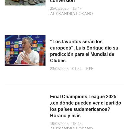
conversión
25/05/2025 - 15:47
ALEXANDRA LOZANO
“Los favoritos serán los
europeos”, Luis Enrique dio su
predicción para el Mundial de
Clubes
23/05/2025 - 01:34
EFE
Final Champions League 2025:
¿en dónde pueden ver el partido
los países sudamericanos?
Horario y más
19/05/2025 - 18:45
ALEXANDRA LOZANO