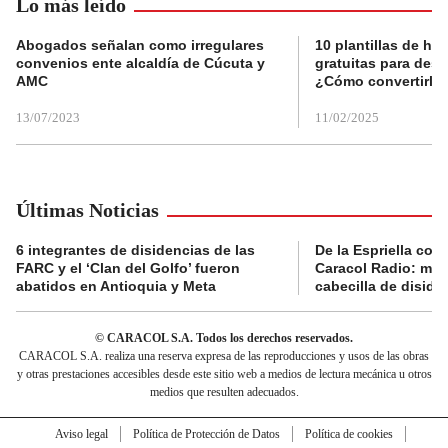
Lo más leído
Abogados señalan como irregulares
10 plantillas de hoj
convenios ente alcaldía de Cúcuta y
gratuitas para des
AMC
¿Cómo convertirla
13/07/2023
11/02/2025
Últimas Noticias
6 integrantes de disidencias de las
De la Espriella con
FARC y el ‘Clan del Golfo’ fueron
Caracol Radio: muri
abatidos en Antioquia y Meta
cabecilla de diside
© CARACOL S.A. Todos los derechos reservados.
CARACOL S.A. realiza una reserva expresa de las reproducciones y usos de las obras
y otras prestaciones accesibles desde este sitio web a medios de lectura mecánica u otros
medios que resulten adecuados.
Aviso legal
Política de Protección de Datos
Política de cookies