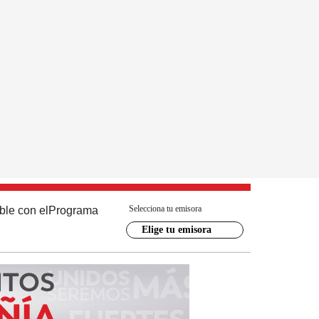
Selecciona tu emisora
ble con el
Programa
Elige tu emisora