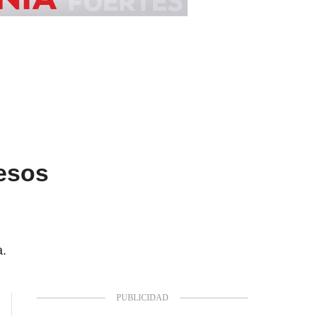
pesos
a.