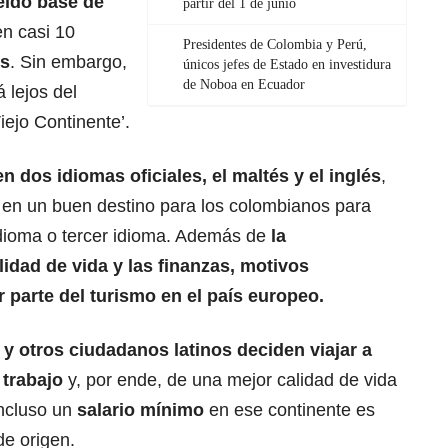
eldo base de
partir del 1 de junio
en casi 10
Presidentes de Colombia y Perú,
os
. Sin embargo,
únicos jefes de Estado en investidura
de Noboa en Ecuador
á lejos del
iejo Continente’.
n dos idiomas oficiales, el maltés y el inglés
,
 en un buen destino para los
colombianos
para
dioma o tercer idioma. Además de
la
lidad de vida y las finanzas, motivos
r parte del turismo en el país europeo.
s y otros ciudadanos
latinos
deciden viajar a
 trabajo
y, por ende, de una mejor calidad de vida
incluso un
salario mínimo
en ese continente es
e origen.