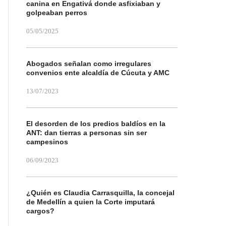
canina en Engativá donde asfixiaban y
golpeaban perros
05/05/2025
Abogados señalan como irregulares
convenios ente alcaldía de Cúcuta y AMC
13/07/2023
El desorden de los predios baldíos en la
ANT: dan tierras a personas sin ser
campesinos
06/09/2023
¿Quién es Claudia Carrasquilla, la concejal
de Medellín a quien la Corte imputará
cargos?