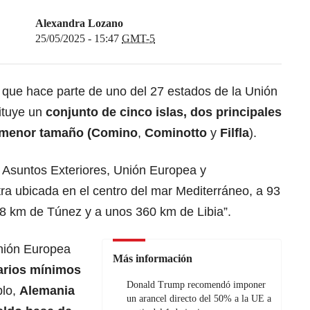
Alexandra Lozano
25/05/2025 - 15:47
GMT-5
 que hace parte de uno del 27 estados de la
Unión
tituye un
conjunto de cinco islas, dos principales
de menor tamaño (Comino
,
Cominotto
y
Filfla
).
e Asuntos Exteriores, Unión
Europea
y
ra ubicada en el centro del mar Mediterráneo, a 93
 288 km de Túnez y a unos 360 km de Libia”.
nión Europea
Más información
arios mínimos
Donald Trump recomendó imponer
plo,
Alemania
un arancel directo del 50% a la UE a