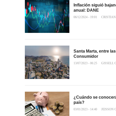
Inflación siguió baja
anual: DANE
06/12/2024 - 19:01
CRISTIA
Santa Marta, entre la
Consumidor
13/07/2023 - 06:25
GISSELL
¿Cuándo se conocerá e
país?
03/01/2023 - 14:40
JEISSON