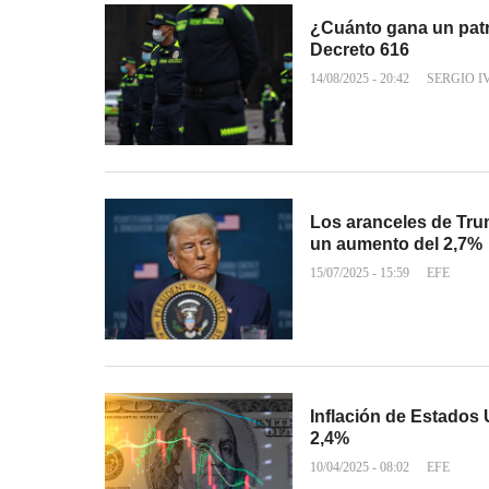
¿Cuánto gana un patr
Decreto 616
14/08/2025 - 20:42
SERGIO 
Los aranceles de Tru
un aumento del 2,7%
15/07/2025 - 15:59
EFE
Inflación de Estados
2,4%
10/04/2025 - 08:02
EFE