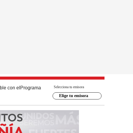
Selecciona tu emisora
ble con el
Programa
Elige tu emisora