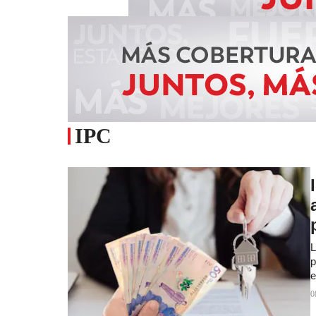
IPC
L
p
e
0