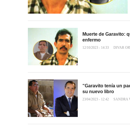
Muerte de Garavito: q
enfermo
12/10/2023 - 14:33
DIVAR OR
“Garavito tenía un pa
su nuevo libro
23/04/2023 - 12:42
SANDRA 