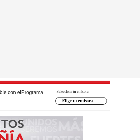
Selecciona tu emisora
ble con el
Programa
Elige tu emisora