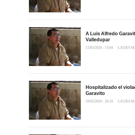
A Luis Alfredo Garavi
Valledupar
11/03/2020 - 15:04
LAURA M
Hospitalizado el viol
Garavito
10/03/2020 - 20:19
LAURA M