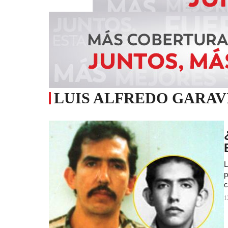
LUIS ALFREDO GARAV
L
p
c
1