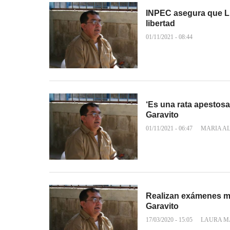
INPEC asegura que Lu
libertad
01/11/2021 - 08:44
‘Es una rata apestosa
Garavito
01/11/2021 - 06:47
MARIA AL
Realizan exámenes mé
Garavito
17/03/2020 - 15:05
LAURA M