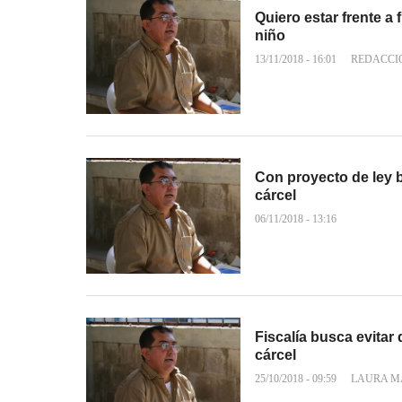
Quiero estar frente a 
niño
13/11/2018 - 16:01
REDACCI
Con proyecto de ley b
cárcel
06/11/2018 - 13:16
Fiscalía busca evitar 
cárcel
25/10/2018 - 09:59
LAURA M