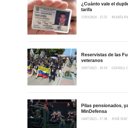
¿Cuánto vale el duplic
tarifa
15/03/2024 - 15:35
MARÍA P
Reservistas de las Fu
veteranos
19/07/2023 - 18:19
GISSELL
Pilas pensionados, ya
MinDefensa
14/07/2023 - 17:38
JOSÉ DAV