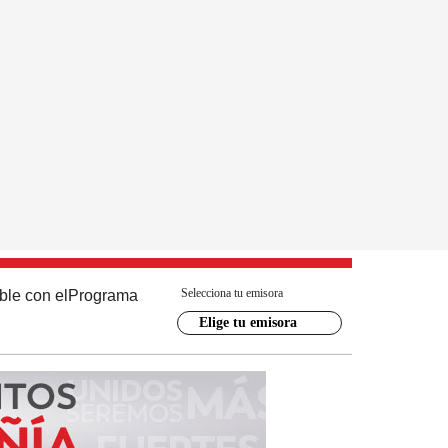
Selecciona tu emisora
ble con el
Programa
Elige tu emisora