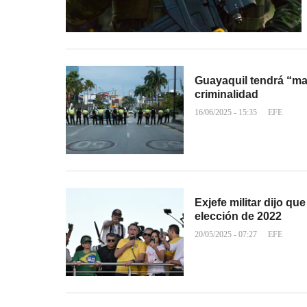
Guayaquil tendrá “macr
criminalidad
16/06/2025 - 15:35
EFE
Exjefe militar dijo q
elección de 2022
20/05/2025 - 07:27
EFE