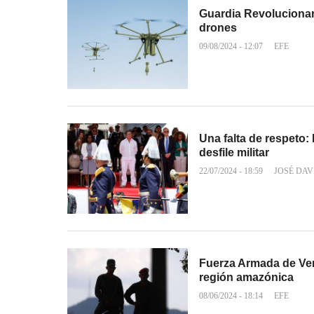
Guardia Revolucionari
drones
09/08/2024 - 12:07
EFE
Una falta de respeto: 
desfile militar
22/07/2024 - 18:59
JOSÉ DAV
Fuerza Armada de Ven
región amazónica
08/06/2024 - 18:14
EFE