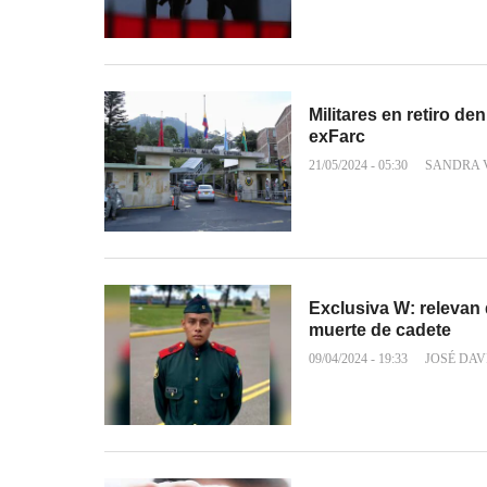
Militares en retiro de
exFarc
21/05/2024 - 05:30
SANDRA 
Exclusiva W: relevan d
muerte de cadete
09/04/2024 - 19:33
JOSÉ DAV