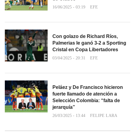
16/06/2025 - 03:19
EFE
Con golazo de Richard Ríos,
Palmerias le ganó 3-2 a Sporting
Cristal en Copa Libertadores
03/04/2025 - 20:31
EFE
Peláez y De Francisco hicieron
fuerte llamado de atención a
Selección Colombia: “falta de
jerarquía”
26/03/2025 - 13:44
FELIPE LARA