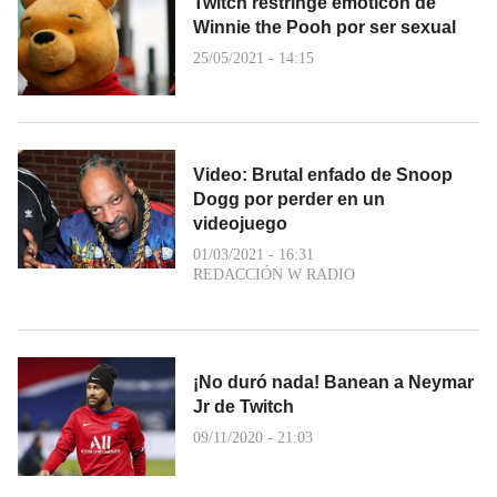
Twitch restringe emoticón de
Winnie the Pooh por ser sexual
25/05/2021 - 14:15
Video: Brutal enfado de Snoop
Dogg por perder en un
videojuego
01/03/2021 - 16:31
REDACCIÓN W RADIO
¡No duró nada! Banean a Neymar
Jr de Twitch
09/11/2020 - 21:03