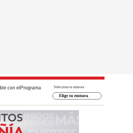
Selecciona tu emisora
ble con el
Programa
Elige tu emisora