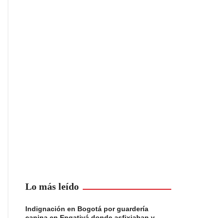
Lo más leído
Indignación en Bogotá por guardería
canina en Engativá donde asfixiaban y