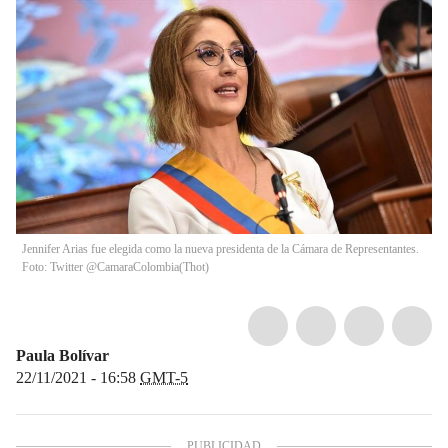
Jennifer Arias fue elegida como la nueva presidenta de la Cámara de Representantes.
Foto: Twitter @CamaraColombia
(
Thot
)
Paula Bolívar
22/11/2021 - 16:58
GMT-5