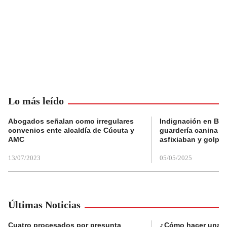
Lo más leído
Abogados señalan como irregulares
Indignación en Bog
convenios ente alcaldía de Cúcuta y
guardería canina e
AMC
asfixiaban y golpe
13/07/2023
05/05/2025
Últimas Noticias
Cuatro procesados por presunta
¿Cómo hacer una d