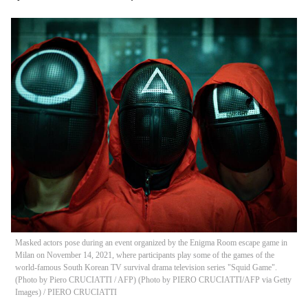
Masked actors pose during an event organized by the Enigma Room escape game in
Milan on November 14, 2021, where participants play some of the games of the
world-famous South Korean TV survival drama television series "Squid Game".
(Photo by Piero CRUCIATTI / AFP) (Photo by PIERO CRUCIATTI/AFP via Getty
Images)
/
PIERO CRUCIATTI