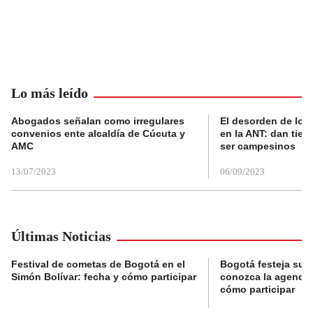
Lo más leído
Abogados señalan como irregulares
El desorden de los
convenios ente alcaldía de Cúcuta y
en la ANT: dan tier
AMC
ser campesinos
13/07/2023
06/09/2023
Últimas Noticias
Festival de cometas de Bogotá en el
Bogotá festeja su 
Simón Bolívar: fecha y cómo participar
conozca la agenda 
cómo participar