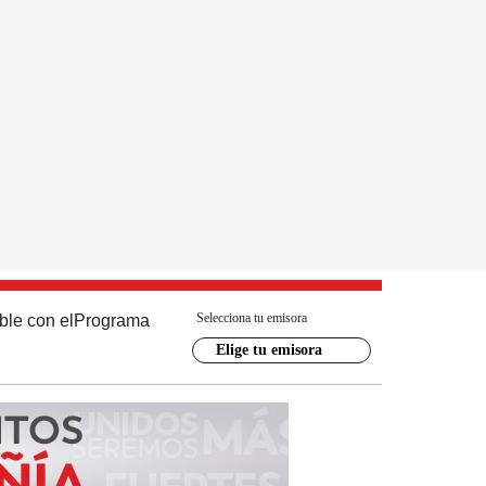
Selecciona tu emisora
ble con el
Programa
Elige tu emisora