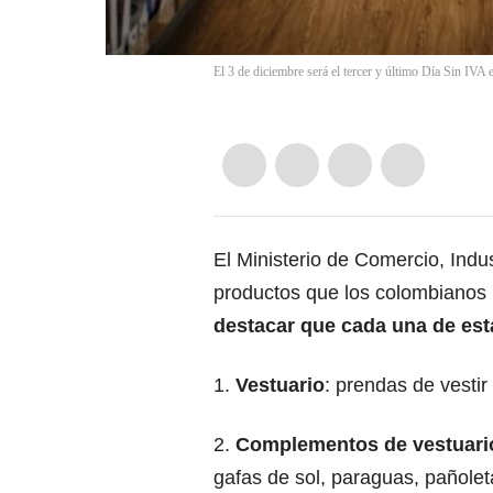
El 3 de diciembre será el tercer y último Día Sin IVA
El Ministerio de Comercio, Indus
productos que los colombianos 
destacar que cada una de es
1.
Vestuario
: prendas de vesti
2.
Complementos de vestuari
gafas de sol, paraguas, pañolet