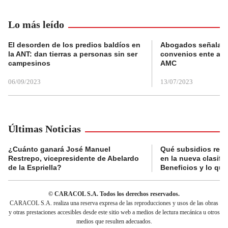
Lo más leído
El desorden de los predios baldíos en
Abogados señalan 
la ANT: dan tierras a personas sin ser
convenios ente alc
campesinos
AMC
06/09/2023
13/07/2023
Últimas Noticias
¿Cuánto ganará José Manuel
Qué subsidios reci
Restrepo, vicepresidente de Abelardo
en la nueva clasifi
de la Espriella?
Beneficios y lo qu
© CARACOL S.A. Todos los derechos reservados.
CARACOL S.A. realiza una reserva expresa de las reproducciones y usos de las obras
y otras prestaciones accesibles desde este sitio web a medios de lectura mecánica u otros
medios que resulten adecuados.