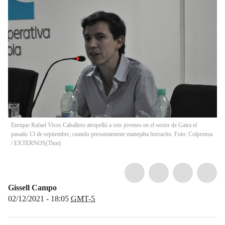
Enrique Rafael Vives Caballero atropelló a seis jóvenes en el sector de Gaira el
pasado 13 de septiembre, cuando presuntamente manejaba borracho. Foto: Colprensa
/ EXTERNOS
(
Thot
)
Gissell Campo
02/12/2021 - 18:05
GMT-5