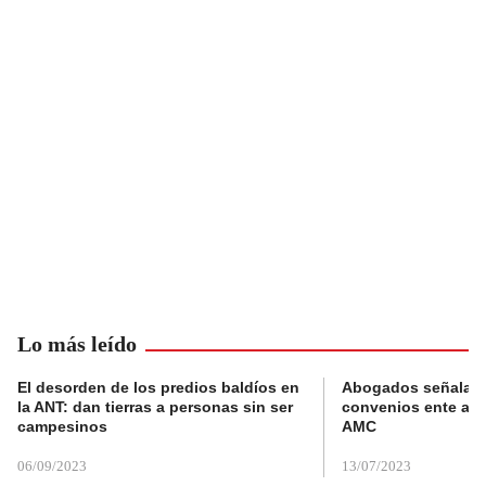
Lo más leído
El desorden de los predios baldíos en
Abogados señalan 
la ANT: dan tierras a personas sin ser
convenios ente alc
campesinos
AMC
06/09/2023
13/07/2023