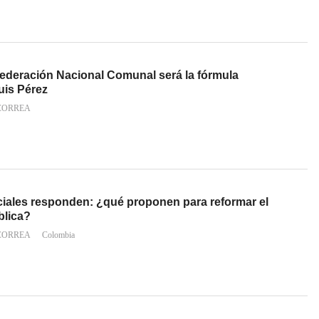
federación Nacional Comunal será la fórmula
uis Pérez
CORREA
iales responden: ¿qué proponen para reformar el
blica?
CORREA
Colombia