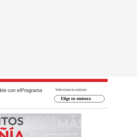
Selecciona tu emisora
ble con el
Programa
Elige tu emisora