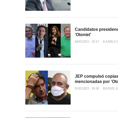
Candidatos presidencia
‘Otoniel’
04/05/2022 - 20:13
KAMILA 
JEP compulsó copias 
mencionadas por ‘Oto
01/05/2022 - 18:30
RAFAEL A