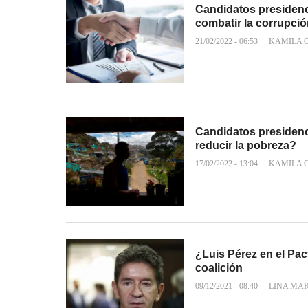
Candidatos presidenc
combatir la corrupci
21/02/2022 - 06:53
KAMILA 
Candidatos presidenc
reducir la pobreza?
17/02/2022 - 13:04
KAMILA 
¿Luis Pérez en el Pac
coalición
09/12/2021 - 08:40
LINA MA