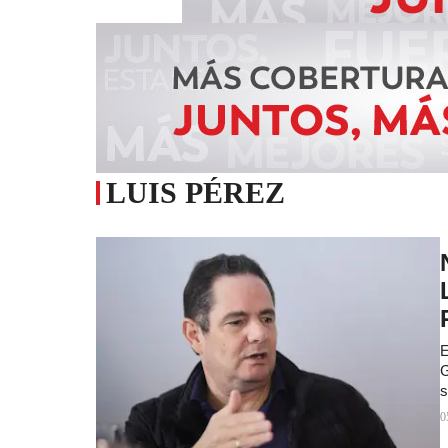
LUIS PÉREZ
E
G
s
0