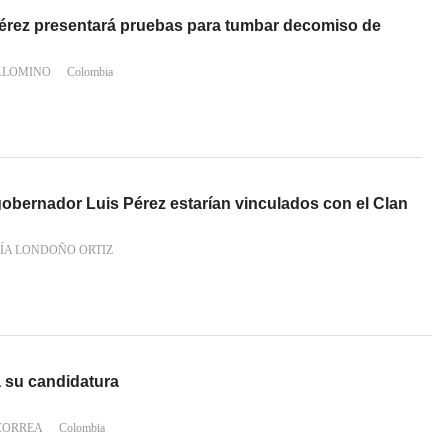
érez presentará pruebas para tumbar decomiso de
ALOMINO
Colombia
gobernador Luis Pérez estarían vinculados con el Clan
ÍA LONDOÑO ORTIZ
a su candidatura
CORREA
Colombia