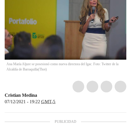
Ana María Aljure se posesionó como nueva directora del Igac. Foto: Twitter de la
Alcaldía de Barraquilla
(
Thot
)
Cristian Medina
07/12/2021 - 19:22
GMT-5