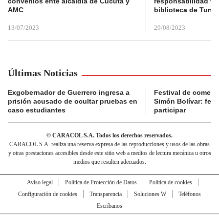
convenios ente alcaldía de Cúcuta y
responsabilidad fis
AMC
biblioteca de Tunja
13/07/2023
29/08/2023
Últimas Noticias
Exgobernador de Guerrero ingresa a
Festival de cometa
prisión acusado de ocultar pruebas en
Simón Bolívar: fec
caso estudiantes
participar
© CARACOL S.A. Todos los derechos reservados.
CARACOL S.A. realiza una reserva expresa de las reproducciones y usos de las obras
y otras prestaciones accesibles desde este sitio web a medios de lectura mecánica u otros
medios que resulten adecuados.
Aviso legal
Política de Protección de Datos
Política de cookies
Configuración de cookies
Transparencia
Soluciones W
Teléfonos
Escríbanos