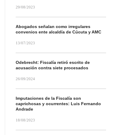
29/08/2023
Abogados señalan como irregulares
convenios ente alcaldía de Cúcuta y AMC
13/07/2023
Odebrecht: Fiscalía retiró escrito de
acusación contra siete procesados
26/09/2024
Imputaciones de la Fiscalía son
caprichosas y ocurrentes: Luis Fernando
Andrade
18/08/2023