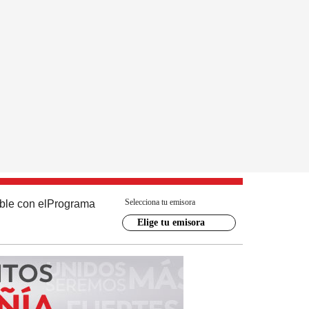
Selecciona tu emisora
ble con el
Programa
Elige tu emisora