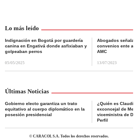
Lo más leído
Indignación en Bogotá por guardería
Abogados señalan 
canina en Engativá donde asfixiaban y
convenios ente alc
golpeaban perros
AMC
05/05/2025
13/07/2023
Últimas Noticias
Gobierno electo garantiza un trato
¿Quién es Claudia C
equitativo al cuerpo diplomático en la
exconcejal de Mede
posesión presidencial
viceministra de De
Perfil
© CARACOL S.A. Todos los derechos reservados.