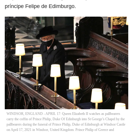
príncipe Felipe de Edimburgo.
WINDSOR, ENGLAND - APRIL 17: Queen Elizabeth II watches as pallbearers
carry the coffin of Prince Philip, Duke Of Edinburgh into St George’s Chapel by the
pallbearers during the funeral of Prince Philip, Duke of Edinburgh at Windsor Castle
on April 17, 2021 in Windsor, United Kingdom. Prince Philip of Greece and