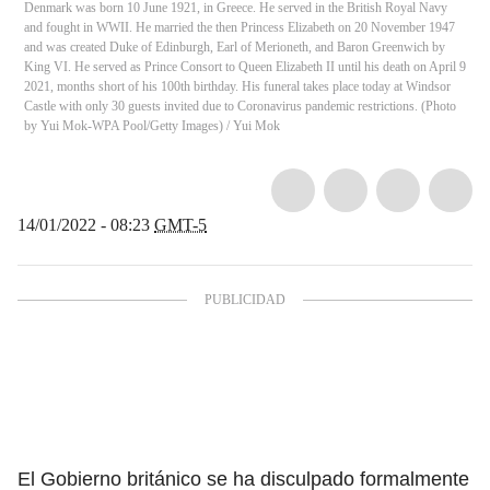
Denmark was born 10 June 1921, in Greece. He served in the British Royal Navy
and fought in WWII. He married the then Princess Elizabeth on 20 November 1947
and was created Duke of Edinburgh, Earl of Merioneth, and Baron Greenwich by
King VI. He served as Prince Consort to Queen Elizabeth II until his death on April 9
2021, months short of his 100th birthday. His funeral takes place today at Windsor
Castle with only 30 guests invited due to Coronavirus pandemic restrictions. (Photo
by Yui Mok-WPA Pool/Getty Images)
/
Yui Mok
14/01/2022 - 08:23
GMT-5
El Gobierno británico se ha disculpado formalmente