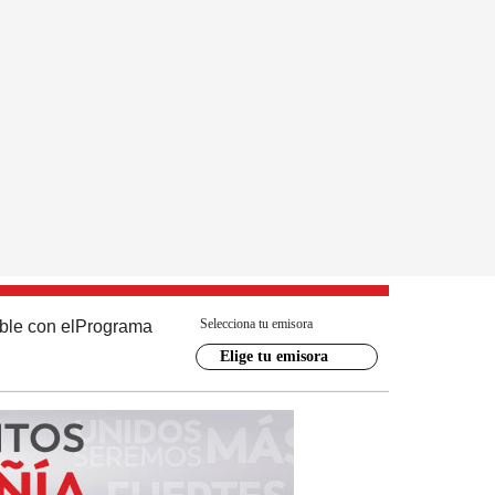
Selecciona tu emisora
ble con el
Programa
Elige tu emisora