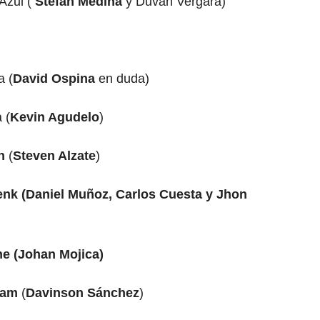
Azul (
Stefan Medina
y Duván Vergara)
a (
David Ospina
en duda)
 (
Kevin Agudelo
)
on
(
Steven Alzate
)
nk (Daniel Muñoz, Carlos Cuesta y Jhon
he (Johan Mojica)
ham
(
Davinson Sánchez
)