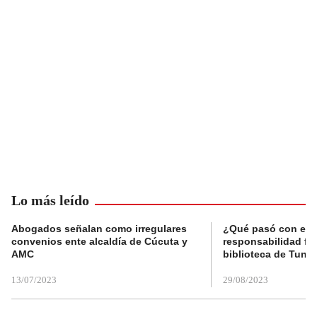
Lo más leído
Abogados señalan como irregulares
¿Qué pasó con el 
convenios ente alcaldía de Cúcuta y
responsabilidad fis
AMC
biblioteca de Tunja
13/07/2023
29/08/2023