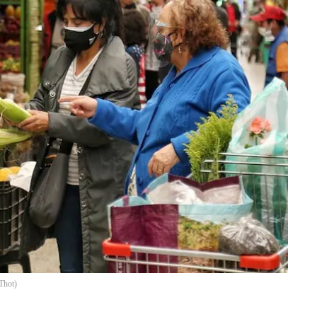
Thot
)