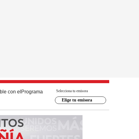
Selecciona tu emisora
ble con el
Programa
Elige tu emisora