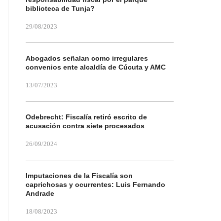
biblioteca de Tunja?
29/08/2023
Abogados señalan como irregulares
convenios ente alcaldía de Cúcuta y AMC
13/07/2023
Odebrecht: Fiscalía retiró escrito de
acusación contra siete procesados
26/09/2024
Imputaciones de la Fiscalía son
caprichosas y ocurrentes: Luis Fernando
Andrade
18/08/2023