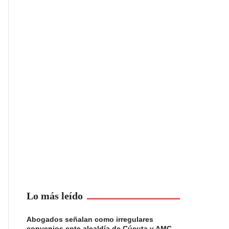
Lo más leído
Abogados señalan como irregulares
convenios ente alcaldía de Cúcuta y AMC