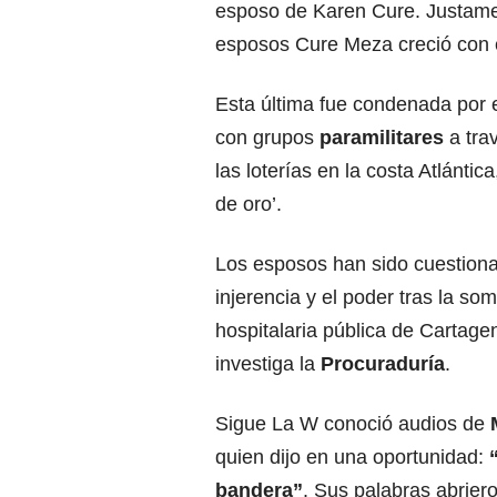
esposo de Karen Cure. Justament
esposos Cure Meza creció con e
Esta última fue condenada por e
con grupos
paramilitares
a tra
las loterías en la costa Atlántic
de oro’.
Los esposos han sido cuestion
injerencia y el poder tras la so
hospitalaria pública de Cartage
investiga la
Procuraduría
.
Sigue La W conoció audios de
quien dijo en una oportunidad:
bandera”
. Sus palabras abrier