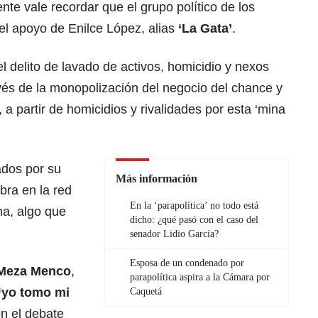
e vale recordar que el grupo político de los
l apoyo de Enilce López, alias
‘La Gata’
.
l delito de lavado de activos, homicidio y nexos
vés de la monopolización del negocio del chance y
a, a partir de homicidios y rivalidades por esta ‘mina
ados por su
Más información
mbra en la red
En la ‘parapolítica’ no todo está
na, algo que
dicho: ¿qué pasó con el caso del
senador Lidio García?
Esposa de un condenado por
Meza Menco
,
parapolítica aspira a la Cámara por
“yo tomo mi
Caquetá
on el debate