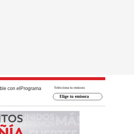
Selecciona tu emisora
ble con el
Programa
Elige tu emisora