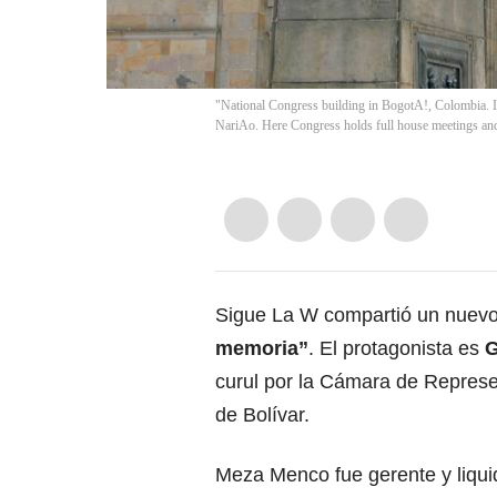
"National Congress building in BogotA!, Colombia. It
NariAo. Here Congress holds full house meetings and 
Sigue La W compartió un nuevo 
memoria”
. El protagonista es
G
curul por la Cámara de Repres
de Bolívar.
Meza Menco fue gerente y liquid