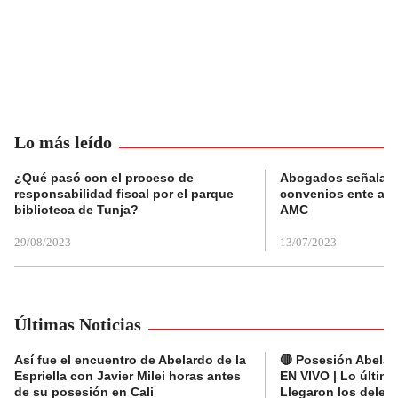
Lo más leído
¿Qué pasó con el proceso de
Abogados señalan 
responsabilidad fiscal por el parque
convenios ente alc
biblioteca de Tunja?
AMC
29/08/2023
13/07/2023
Últimas Noticias
Así fue el encuentro de Abelardo de la
🔴 Posesión Abelard
Espriella con Javier Milei horas antes
EN VIVO | Lo últim
de su posesión en Cali
Llegaron los deleg