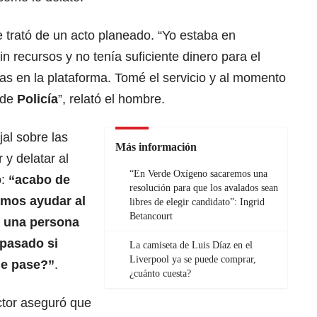
 trató de un acto planeado. “Yo estaba en
 recursos y no tenía suficiente dinero para el
ras en la plataforma. Tomé el servicio y al momento
n de
Policía
”, relató el hombre.
al sobre las
Más información
 y delatar al
“En Verde Oxígeno sacaremos una
ó:
“acabo de
resolución para que los avalados sean
amos ayudar al
libres de elegir candidato”: Ingrid
Betancourt
e una persona
 pasado si
La camiseta de Luis Díaz en el
Liverpool ya se puede comprar,
ne pase?”
.
¿cuánto cuesta?
ctor aseguró que