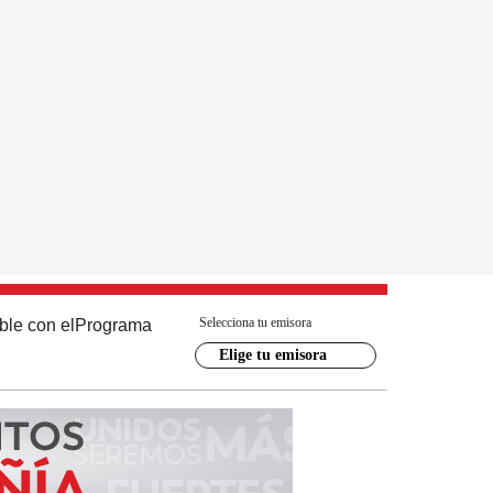
Selecciona tu emisora
ble con el
Programa
Elige tu emisora