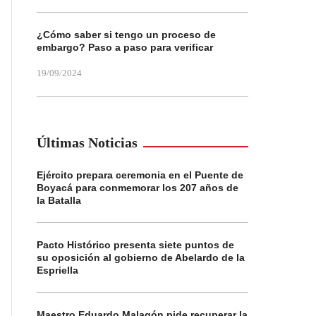
¿Cómo saber si tengo un proceso de
embargo? Paso a paso para verificar
19/09/2024
Últimas Noticias
Ejército prepara ceremonia en el Puente de
Boyacá para conmemorar los 207 años de
la Batalla
Pacto Histórico presenta siete puntos de
su oposición al gobierno de Abelardo de la
Espriella
Maestro Eduardo Malagón pide recuperar la