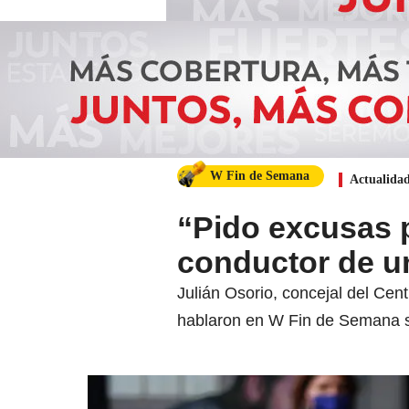
W Fin de Semana
Actualida
“Pido excusas p
conductor de un
Julián Osorio, concejal del Cent
hablaron en W Fin de Semana so