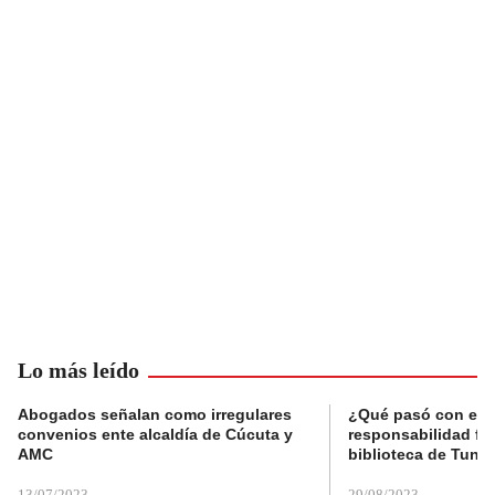
Lo más leído
Abogados señalan como irregulares
¿Qué pasó con el 
convenios ente alcaldía de Cúcuta y
responsabilidad fis
AMC
biblioteca de Tunja
13/07/2023
29/08/2023