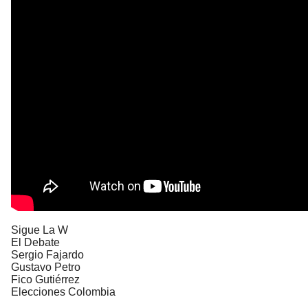
Sigue La W
El Debate
Sergio Fajardo
Gustavo Petro
Fico Gutiérrez
Elecciones Colombia