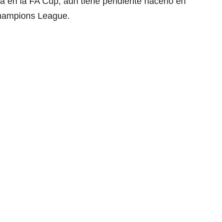
a en la FA Cup, aún tiene pendiente hacerlo en
Champions League.