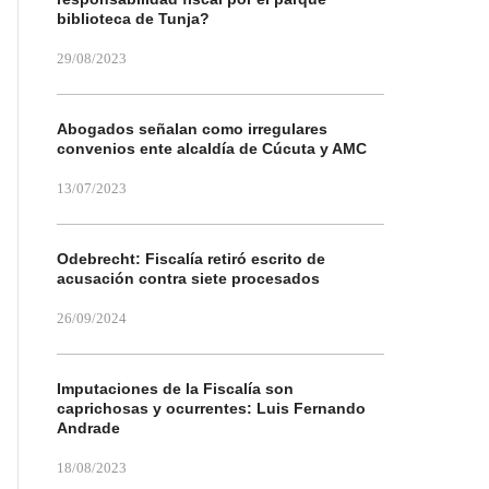
biblioteca de Tunja?
29/08/2023
Abogados señalan como irregulares
convenios ente alcaldía de Cúcuta y AMC
13/07/2023
Odebrecht: Fiscalía retiró escrito de
acusación contra siete procesados
26/09/2024
Imputaciones de la Fiscalía son
caprichosas y ocurrentes: Luis Fernando
Andrade
18/08/2023