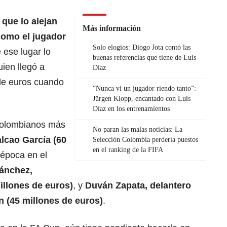
 que lo alejan
Más información
como el jugador
Solo elogios: Diogo Jota contó las
 ese lugar lo
buenas referencias que tiene de Luis
ien llegó a
Díaz
 de euros cuando
“Nunca vi un jugador riendo tanto”:
Jürgen Klopp, encantado con Luis
Díaz en los entrenamientos
 colombianos más
No paran las malas noticias: La
lcao García (60
Selección Colombia perdería puestos
en el ranking de la FIFA
época en el
ánchez,
illones de euros)
, y
Duván Zapata, delantero
n (45 millones de euros)
.