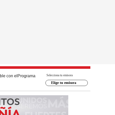
Selecciona tu emisora
ble con el
Programa
Elige tu emisora