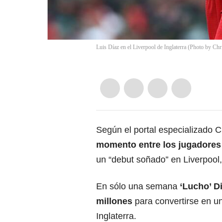
Luis Díaz en el Liverpool de Inglaterra (Photo by Chr
Según el portal especializado 
momento entre los jugadores
un “debut soñado” en Liverpool,
En sólo una semana
‘Lucho’ D
millones
para convertirse en un
Inglaterra.