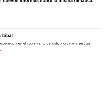
ón nuevos informes sobre la misma temática.
tizábal
periencia en el cubrimiento de justicia ordinaria, justicia