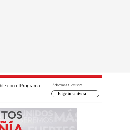
Selecciona tu emisora
ble con el
Programa
Elige tu emisora