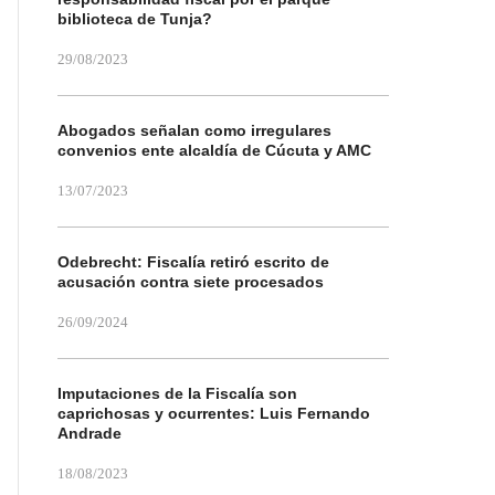
biblioteca de Tunja?
29/08/2023
Abogados señalan como irregulares
convenios ente alcaldía de Cúcuta y AMC
13/07/2023
Odebrecht: Fiscalía retiró escrito de
acusación contra siete procesados
26/09/2024
Imputaciones de la Fiscalía son
caprichosas y ocurrentes: Luis Fernando
Andrade
18/08/2023