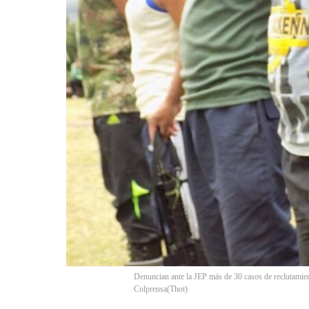
Denuncian ante la JEP más de 30 casos de reclutamien
Colprensa
(
Thot
)