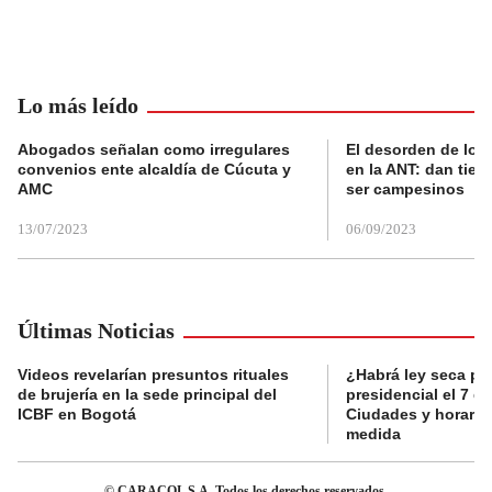
Lo más leído
Abogados señalan como irregulares
El desorden de los
convenios ente alcaldía de Cúcuta y
en la ANT: dan tier
AMC
ser campesinos
13/07/2023
06/09/2023
Últimas Noticias
Videos revelarían presuntos rituales
¿Habrá ley seca po
de brujería en la sede principal del
presidencial el 7 d
ICBF en Bogotá
Ciudades y horarios
medida
© CARACOL S.A. Todos los derechos reservados.