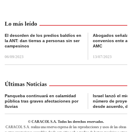
Lo más leído
El desorden de los predios baldíos en
Abogados señalan 
la ANT: dan tierras a personas sin ser
convenios ente alc
campesinos
AMC
06/09/2023
13/07/2023
Últimas Noticias
Panqueba continuará en calamidad
Israel lanzó el miér
pública tras graves afectaciones por
número de proyecti
lluvias
desde acuerdo, di
© CARACOL S.A. Todos los derechos reservados.
CARACOL S.A. realiza una reserva expresa de las reproducciones y usos de las obras