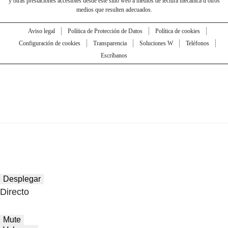
y otras prestaciones accesibles desde este sitio web a medios de lectura mecánica u otros
medios que resulten adecuados.
Aviso legal
Política de Protección de Datos
Política de cookies
Configuración de cookies
Transparencia
Soluciones W
Teléfonos
Escríbanos
Desplegar
Directo
Mute