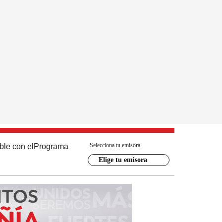
Selecciona tu emisora
ble con el
Programa
Elige tu emisora