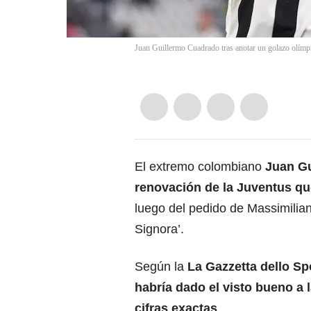
Juan Guillermo Cuadrado tras anotar un golazo olímpi
El extremo colombiano
Juan Gu
renovación de la Juventus qu
luego del pedido de Massimilian
Signora’.
Según la
La Gazzetta dello Sp
habría dado el visto bueno a 
cifras exactas
.