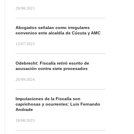
29/08/2023
Abogados señalan como irregulares
convenios ente alcaldía de Cúcuta y AMC
13/07/2023
Odebrecht: Fiscalía retiró escrito de
acusación contra siete procesados
26/09/2024
Imputaciones de la Fiscalía son
caprichosas y ocurrentes: Luis Fernando
Andrade
18/08/2023