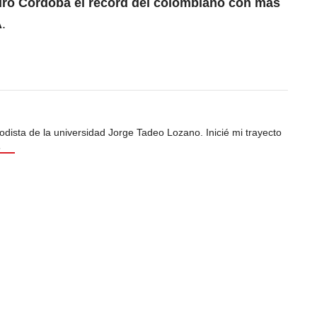
iro Córdoba el récord del colombiano con más
A
.
odista de la universidad Jorge Tadeo Lozano. Inicié mi trayecto
s