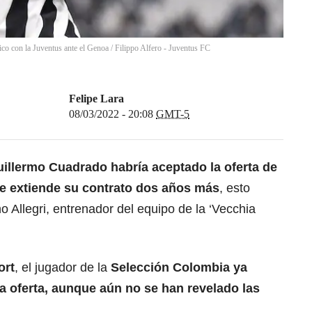
co con la Juventus ante el Genoa
/
Filippo Alfero - Juventus FC
Felipe Lara
08/03/2022 - 20:08
GMT-5
illermo Cuadrado habría aceptado la oferta de
e extiende su contrato dos años más
, esto
o Allegri, entrenador del equipo de la ‘Vecchia
ort
, el jugador de la
Selección Colombia ya
la oferta, aunque aún no se han revelado las