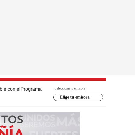
Selecciona tu emisora
ble con el
Programa
Elige tu emisora