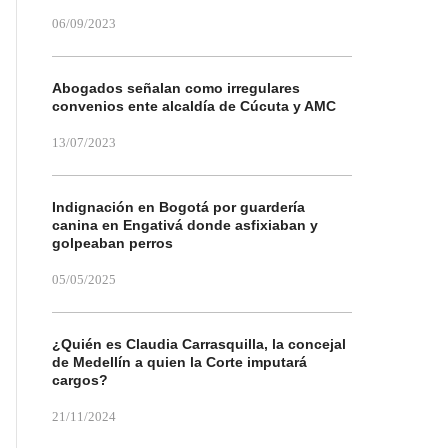
06/09/2023
Abogados señalan como irregulares
convenios ente alcaldía de Cúcuta y AMC
13/07/2023
Indignación en Bogotá por guardería
canina en Engativá donde asfixiaban y
golpeaban perros
05/05/2025
¿Quién es Claudia Carrasquilla, la concejal
de Medellín a quien la Corte imputará
cargos?
21/11/2024