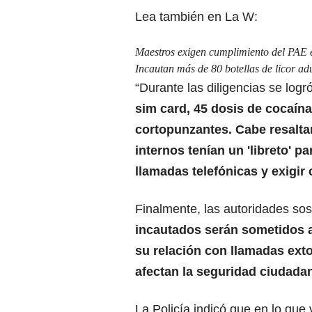
Lea también en La W:
Maestros exigen cumplimiento del PAE
Incautan más de 80 botellas de licor a
“Durante las diligencias se logr
sim card, 45 dosis de cocaín
cortopunzantes. Cabe resaltar
internos tenían un 'libreto' p
llamadas telefónicas y exigir
Finalmente, las autoridades sos
incautados serán sometidos a 
su relación con llamadas exto
afectan la seguridad ciudada
La Policía indicó que en lo que