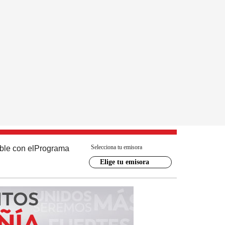
Selecciona tu emisora
ble con el
Programa
Elige tu emisora