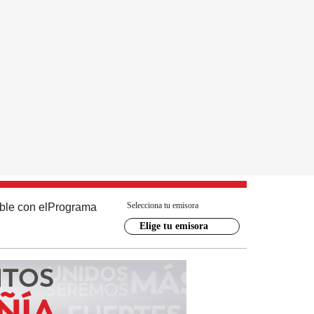
Selecciona tu emisora
ble con el
Programa
Elige tu emisora