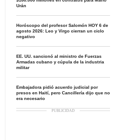
$180.000 millones en contratos para Mario
Urán
Horóscopo del profesor Salomón HOY 6 de
agosto 2026: Leo y Virgo cierran un ciclo
negativo
EE. UU. sancionó al ministro de Fuerzas
Armadas cubano y cúpula de la industria
militar
Embajadora pidió acuerdo judicial por
presos en Haití, pero Cancillería dijo que no
era necesario