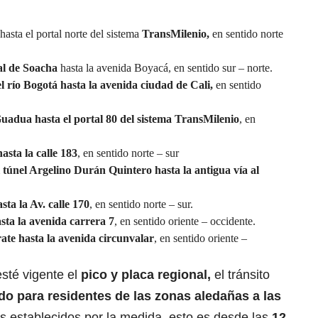
hasta el portal norte del sistema
TransMilenio,
en sentido norte
l de Soacha
hasta la avenida Boyacá, en sentido sur – norte.
el río Bogotá hasta la avenida ciudad de Cali,
en sentido
Guadua hasta el portal 80 del sistema TransMilenio
, en
hasta la calle 183
, en sentido norte – sur
l túnel Argelino Durán Quintero hasta la antigua vía al
sta la Av. calle 170
, en sentido norte – sur.
asta la avenida carrera 7
, en sentido oriente – occidente.
ate hasta la avenida circunvalar
, en sentido oriente –
sté vigente el
pico y placa regional,
el tránsito
do para residentes de las zonas aledañas a las
os establecidos por la medida, esto es desde las
12