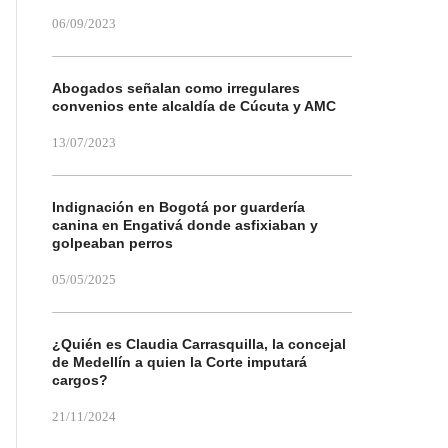
06/09/2023
Abogados señalan como irregulares
convenios ente alcaldía de Cúcuta y AMC
13/07/2023
Indignación en Bogotá por guardería
canina en Engativá donde asfixiaban y
golpeaban perros
05/05/2025
¿Quién es Claudia Carrasquilla, la concejal
de Medellín a quien la Corte imputará
cargos?
21/11/2024