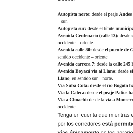
Autopista norte:
desde el peaje
Andes
– sur.
Autopista sur:
desde el límite
municipa
Avenida Centenario (calle 13):
desde
occidente – oriente.
Avenida calle 80:
desde
el puente de 
sentido occidente – oriente.
Avenida carrera 7:
desde la
calle 245 
Avenida Boyacá vía al Llano:
desde
e
Llano
, en sentido sur – norte.
Vía Suba Cota:
desde el río Bogotá ha
Vía la Calera:
desde
el peaje Patios h
Vía a Choachí:
desde la
vía a Monserr
occidente.
Tenga en cuenta que mientras e
por los corredores
está permiti
vías únicamente
en los horari