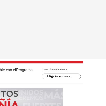
Selecciona tu emisora
ble con el
Programa
Elige tu emisora