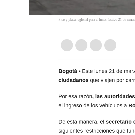
Pico y placa regional para el lunes festivo 21 de marz
Bogotá
Este lunes 21 de marz
ciudadanos
que viajen por car
Por esa razón
, las autoridade
el ingreso de los vehículos a
Bo
De esta manera, el
secretario 
siguientes restricciones que fu