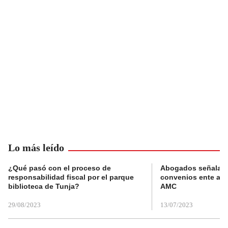
Lo más leído
¿Qué pasó con el proceso de
Abogados señalan 
responsabilidad fiscal por el parque
convenios ente alc
biblioteca de Tunja?
AMC
29/08/2023
13/07/2023