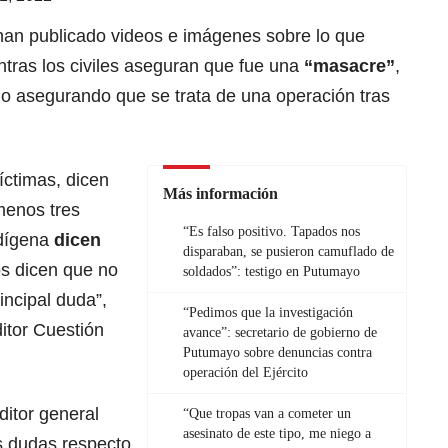
 han publicado videos e imágenes sobre lo que
ntras los civiles aseguran que fue una
“masacre”
,
do asegurando que se trata de una operación tras
víctimas, dicen
Más información
menos tres
“Es falso positivo. Tapados nos
ndígena
dicen
disparaban, se pusieron camuflado de
los dicen que no
soldados”: testigo en Putumayo
incipal duda”,
“Pedimos que la investigación
itor Cuestión
avance”: secretario de gobierno de
Putumayo sobre denuncias contra
operación del Ejército
ditor general
“Que tropas van a cometer un
asesinato de este tipo, me niego a
s dudas respecto