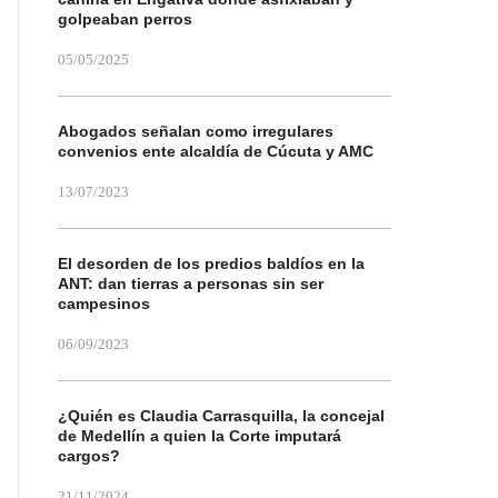
golpeaban perros
05/05/2025
Abogados señalan como irregulares
convenios ente alcaldía de Cúcuta y AMC
13/07/2023
El desorden de los predios baldíos en la
ANT: dan tierras a personas sin ser
campesinos
06/09/2023
¿Quién es Claudia Carrasquilla, la concejal
de Medellín a quien la Corte imputará
cargos?
21/11/2024