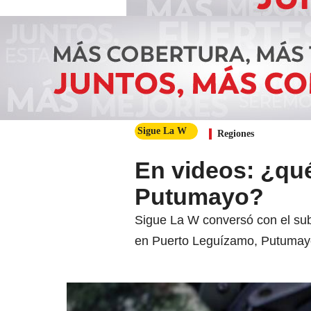
Sigue La W
Regiones
En videos: ¿qu
Putumayo?
Sigue La W conversó con el sube
en Puerto Leguízamo, Putumay