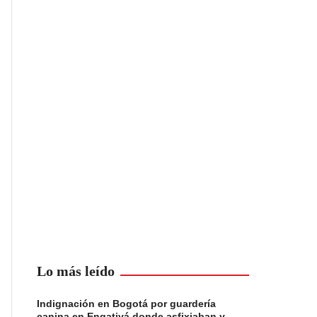
Lo más leído
Indignación en Bogotá por guardería
canina en Engativá donde asfixiaban y