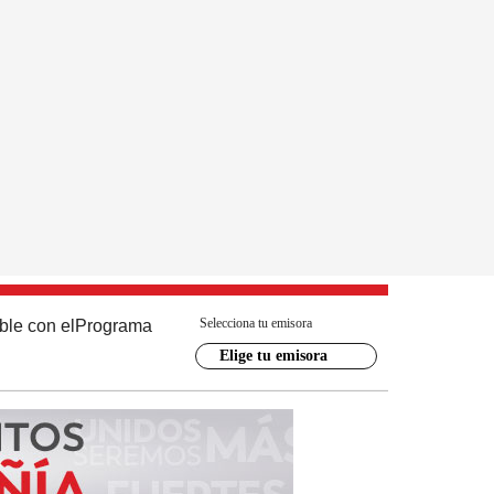
Selecciona tu emisora
ble con el
Programa
Elige tu emisora