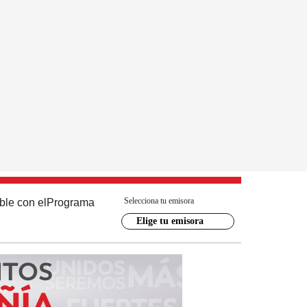
Selecciona tu emisora
ble con el
Programa
Elige tu emisora