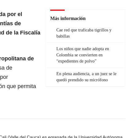
da por el
Más información
ntías de
Cae red que traficaba tigrillos y
d de la Fiscalía
babillas
Los niños que nadie adopta en
Colombia se convierten en
ropolitana de
“expedientes de polvo”
sa de
En plena audiencia, a un juez se le
 por
quedó prendido su micrófono
ón que permita
Cali (Valle del Cauca) es egresada de la Universidad Autónoma