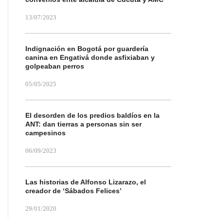
13/07/2023
Indignación en Bogotá por guardería
canina en Engativá donde asfixiaban y
golpeaban perros
05/05/2025
El desorden de los predios baldíos en la
ANT: dan tierras a personas sin ser
campesinos
06/09/2023
Las historias de Alfonso Lizarazo, el
creador de ‘Sábados Felices’
29/01/2020