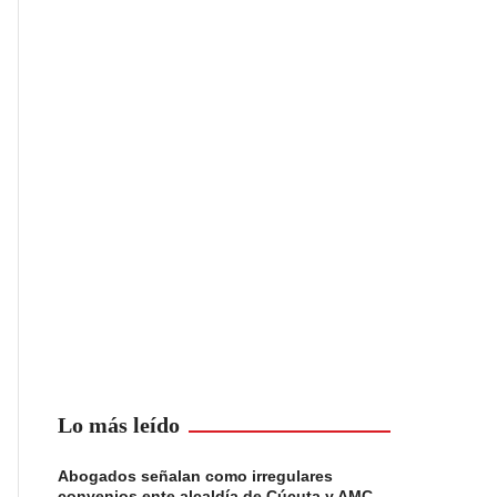
Lo más leído
Abogados señalan como irregulares
convenios ente alcaldía de Cúcuta y AMC