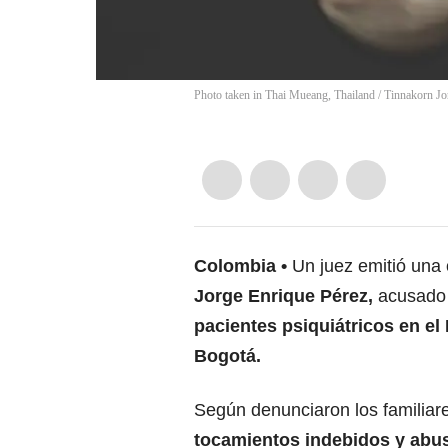
Photo taken in Thai Mueang, Thailand
/
Tinnakorn Jo
Colombia
Un juez emitió una 
Jorge Enrique Pérez,
acusado 
pacientes psiquiátricos en el 
Bogotá.
Según denunciaron los familiare
tocamientos indebidos y abus