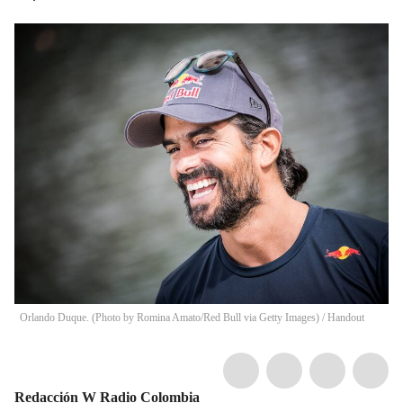
Orlando Duque. (Photo by Romina Amato/Red Bull via Getty Images)
/
Handout
Redacción W Radio Colombia