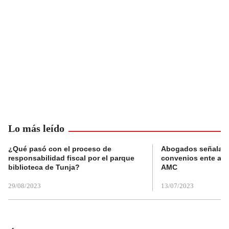
Lo más leído
¿Qué pasó con el proceso de
Abogados señalan 
responsabilidad fiscal por el parque
convenios ente alc
biblioteca de Tunja?
AMC
29/08/2023
13/07/2023