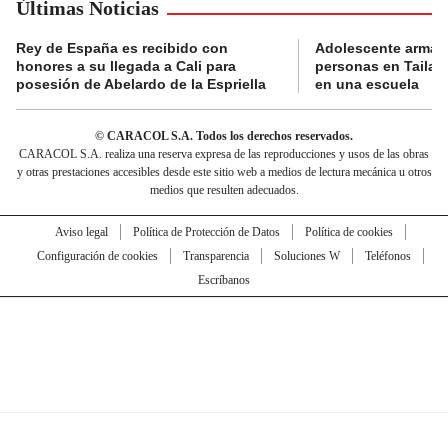
Últimas Noticias
Rey de España es recibido con
Adolescente armad
honores a su llegada a Cali para
personas en Tailand
posesión de Abelardo de la Espriella
en una escuela
© CARACOL S.A. Todos los derechos reservados.
CARACOL S.A. realiza una reserva expresa de las reproducciones y usos de las obras
y otras prestaciones accesibles desde este sitio web a medios de lectura mecánica u otros
medios que resulten adecuados.
Aviso legal
Política de Protección de Datos
Política de cookies
Configuración de cookies
Transparencia
Soluciones W
Teléfonos
Escríbanos