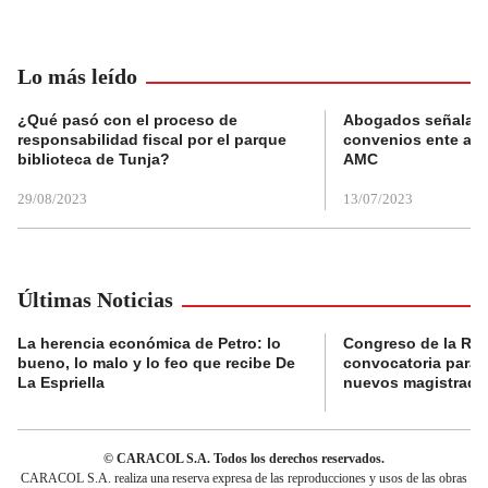
Lo más leído
¿Qué pasó con el proceso de
Abogados señalan 
responsabilidad fiscal por el parque
convenios ente alc
biblioteca de Tunja?
AMC
29/08/2023
13/07/2023
Últimas Noticias
La herencia económica de Petro: lo
Congreso de la Rep
bueno, lo malo y lo feo que recibe De
convocatoria para l
La Espriella
nuevos magistrado
© CARACOL S.A. Todos los derechos reservados.
CARACOL S.A. realiza una reserva expresa de las reproducciones y usos de las obras