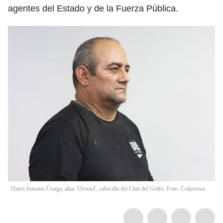
agentes del Estado y de la Fuerza Pública.
Dairo Antonio Úsuga, alias 'Otoniel', cabecilla del Clan del Golfo. Foto: Colprensa.