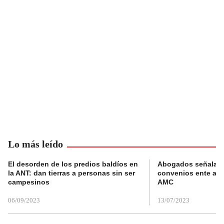
Lo más leído
El desorden de los predios baldíos en
Abogados señalan 
la ANT: dan tierras a personas sin ser
convenios ente alc
campesinos
AMC
06/09/2023
13/07/2023